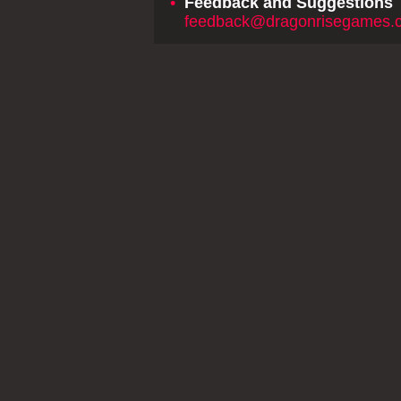
•
Feedback and Suggestions
feedback@dragonrisegames.