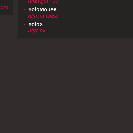
/r/dragonrise
com
•
YoloMouse
/r/yolomouse
•
YoloX
/r/yolox