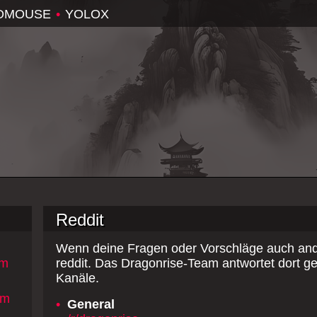
OMOUSE
•
YOLOX
Reddit
Wenn deine Fragen oder Vorschläge auch ande
om
reddit. Das Dragonrise-Team antwortet dort g
Kanäle.
om
•
General