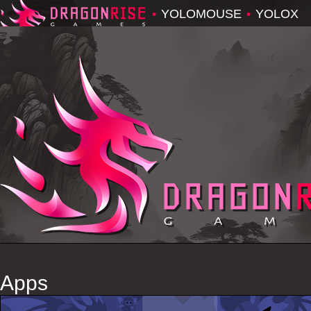
•
YOLOMOUSE
•
YOLOX
Dragonrise Games
Apps