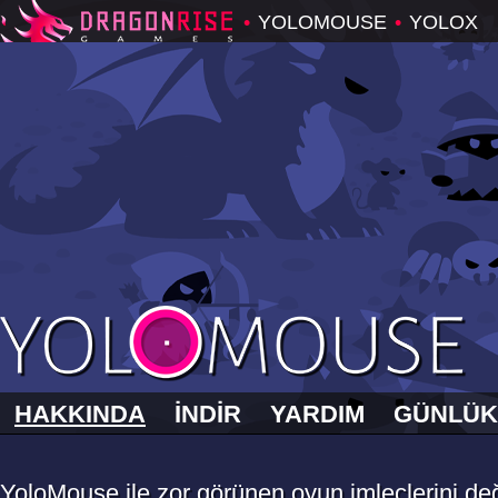
•
YOLOMOUSE
•
YOLOX
HAKKINDA
İNDİR
YARDIM
GÜNLÜK
YoloMouse ile zor görünen oyun imleçlerini d