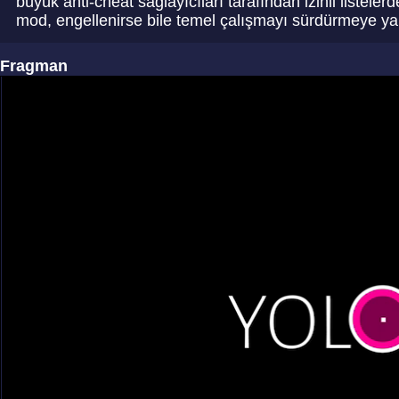
büyük anti-cheat sağlayıcıları tarafından izinli listeler
mod, engellenirse bile temel çalışmayı sürdürmeye ya
Fragman