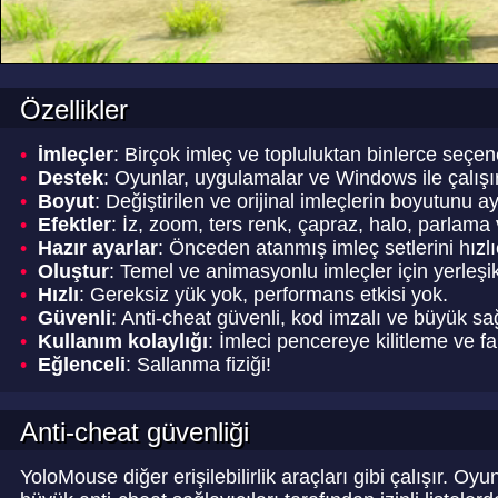
Özellikler
•
İmleçler
:
Birçok imleç ve topluluktan binlerce seçene
•
Destek
:
Oyunlar, uygulamalar ve Windows ile çalışır
•
Boyut
:
Değiştirilen ve orijinal imleçlerin boyutunu ay
•
Efektler
:
İz, zoom, ters renk, çapraz, halo, parlama
•
Hazır ayarlar
:
Önceden atanmış imleç setlerini hızlı
•
Oluştur
:
Temel ve animasyonlu imleçler için yerleşik
•
Hızlı
:
Gereksiz yük yok, performans etkisi yok.
•
Güvenli
:
Anti-cheat güvenli, kod imzalı ve büyük sağl
•
Kullanım kolaylığı
:
İmleci pencereye kilitleme ve fa
•
Eğlenceli
:
Sallanma fiziği!
Anti-cheat güvenliği
YoloMouse diğer erişilebilirlik araçları gibi çalışır. O